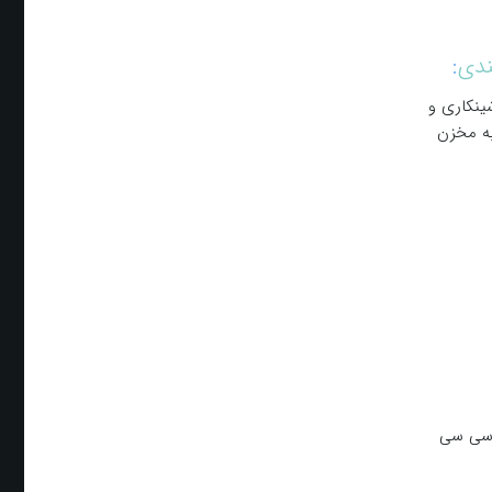
ندی
:
ینکاری و
به مخزن
مایعات بسته به ظرف آن متفاوت میباشد ولی با استفاده از دستگاه پركن مايعات این شرکت امکان پرکردن از ۰٫۱ سی سی