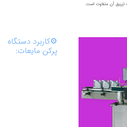
تزریق آن متفاوت است.
⚙️کاربرد دستگاه
پرکن مایعات: