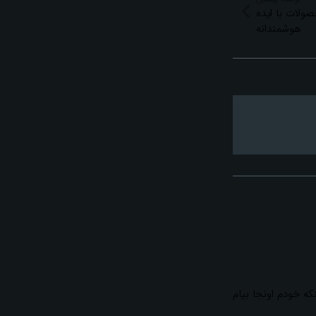
ولات با ایده
هوشمندانه
ه خودم اونجا بیام