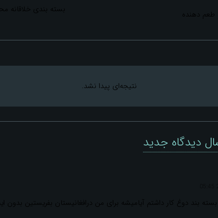
بسته بندی خلاقانه محص
 طعم دهنده
نتیجه‌ای پیدا نشد.
ال دیدگاه جدید
سته بند دوغ کار داشتم آیامیشه برای من درافغانیستان بفریستین بدون اینک