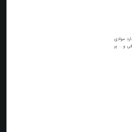
رد موادی
ی و … پر